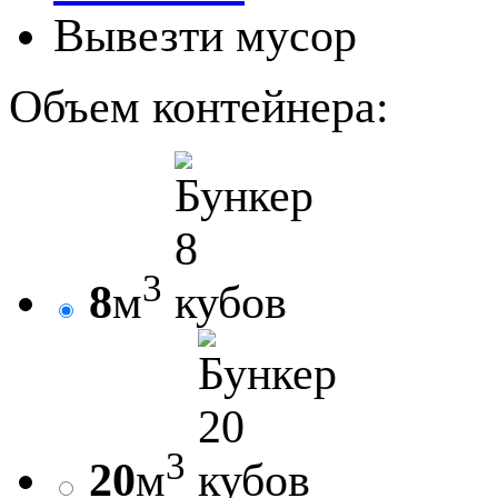
Вывезти мусор
Объем контейнера:
3
8
м
3
20
м